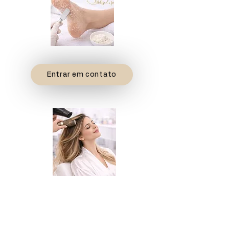
Spa dos Pés
Entrar em contato
Cabelos
Escovas
Babyliss
Corte
Tratamentos